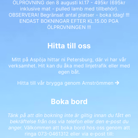
ÖLPROVNING den 8 augusti kl.17 - 495kr (695kr
inklusive mat - pulled lamb med tillbehör).
OBSERVERA! Begränsat antal platser - boka idag! !!!
ENDAST BOKNINGAR EFTER KL.15.00 PGA
ÖLPROVNINGEN !!!
Hitta till oss
Mitt på Aspöja hittar ni Petersburg, där vi har vår
verksamhet. Hit kan du åka med linjetrafik eller med
egen båt.
Hitta till vår brygga genom Arnströmmen
Boka bord
Tänk på att din bokning inte är giltig innan du fått en
bekräftelse från oss via telefon eller den e-post du
anger.
Välkommen att boka bord hos oss genom att
ringa
073-0461312
eller via e-post till: