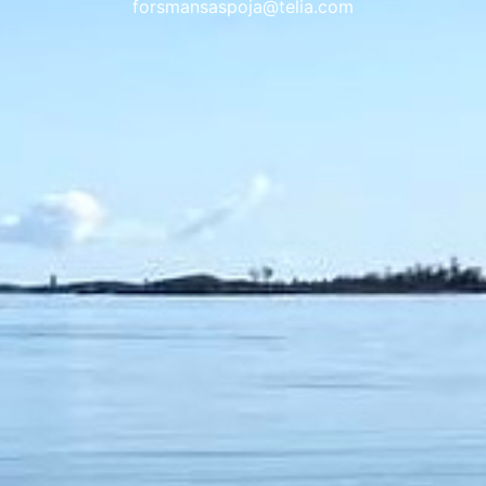
forsmansaspoja@telia.com